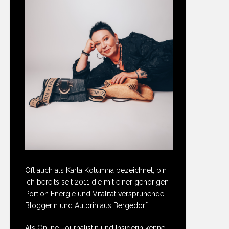
Oft auch als Karla Kolumna bezeichnet, bin
ich bereits seit 2011 die mit einer gehörigen
Portion Energie und Vitalität versprühende
Bloggerin und Autorin aus Bergedorf.
Als Online-Journalistin und Insiderin kenne