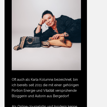
Oft auch als Karla Kolumna bezeichnet, bin
ich bereits seit 2011 die mit einer gehörigen
Portion Energie und Vitalität versprühende
Bloggerin und Autorin aus Bergedorf.
Als Online-Journalistin und Insiderin kenne