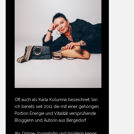
Oft auch als Karla Kolumna bezeichnet, bin
ich bereits seit 2011 die mit einer gehörigen
Portion Energie und Vitalität versprühende
Bloggerin und Autorin aus Bergedorf.
Als Online-Journalistin und Insiderin kenne