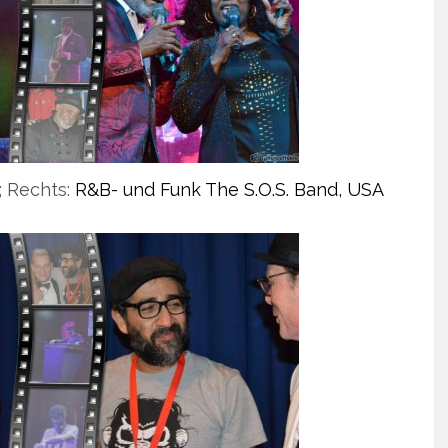
; Rechts:
R&B- und Funk The S.O.S. Band, USA