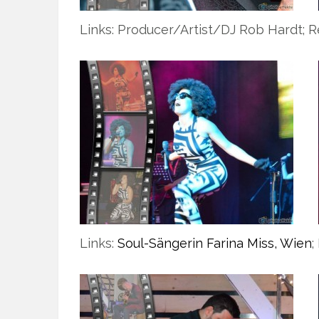
Links: Producer/Artist/DJ Rob Hardt; R
Links:
Soul-Sängerin Farina Miss, Wien
;