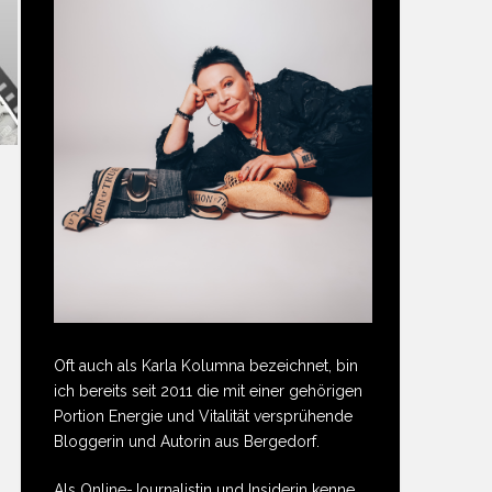
Oft auch als Karla Kolumna bezeichnet, bin
ich bereits seit 2011 die mit einer gehörigen
Portion Energie und Vitalität versprühende
Bloggerin und Autorin aus Bergedorf.
Als Online-Journalistin und Insiderin kenne