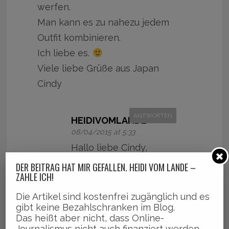
werfen.
Man kann es zu nahezu jedem
Outfit kombinieren.
Ich liebe es.
Viele liebe Grüße aus Japan
Cindy
ANTWORTEN
HEIDIVOMLANDE
08/04/2015 at 5:33
Hallo liebe Cindy,
meine Nichte war auch
DER BEITRAG HAT MIR GEFALLEN. HEIDI VOM LANDE –
ZAHLE ICH!
ganz stolz auf ihren
Kauf!
Die Artikel sind kostenfrei zugänglich und es
gibt keine Bezahlschranken im Blog.
Euch geht es ja
Das heißt aber nicht, dass Online-
ziemlich gut in Japan
Journalismus nicht auch finanziert werden