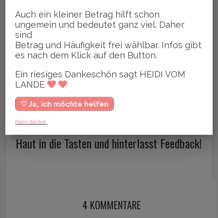
Auch ein kleiner Betrag hilft schon
ungemein und bedeutet ganz viel. Daher
sind
Betrag und Häufigkeit frei wählbar. Infos gibt
es nach dem Klick auf den Button.
Ein riesiges Dankeschön sagt HEIDI VOM
LANDE
♡ Ja, ich möchte helfen
JULI 18, 2016
BY HEIDI VOM LANDE, BLOGGERIN
Nein danke.
Haut in die Tasten und hinterlasst Feedback!
4 KOMMENTARE