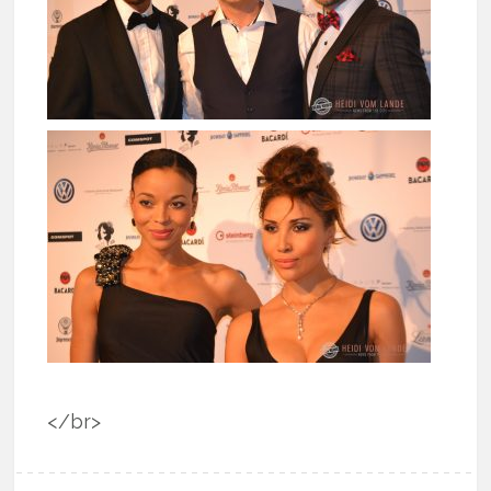
</br>