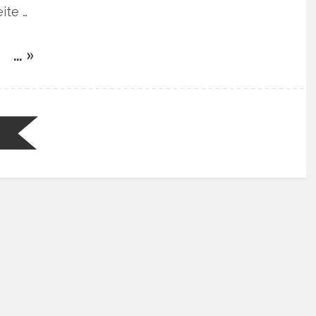
ite …
… »