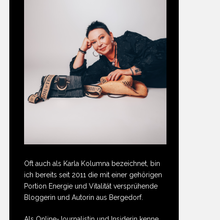
Oft auch als Karla Kolumna bezeichnet, bin
ich bereits seit 2011 die mit einer gehörigen
Portion Energie und Vitalität versprühende
Bloggerin und Autorin aus Bergedorf.
Als Online-Journalistin und Insiderin kenne