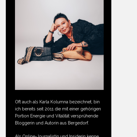
Oft auch als Karla Kolumna bezeichnet, bin
ich bereits seit 2011 die mit einer gehörigen
Portion Energie und Vitalität versprühende
Bloggerin und Autorin aus Bergedorf.
Als Online-Journalistin und Insiderin kenne