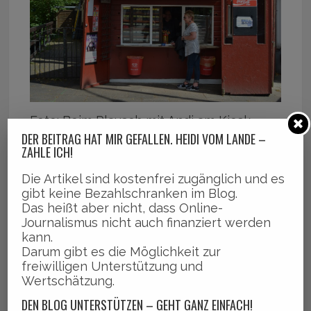
Foto: Beim Plausch mit Andi am Kiosk
DER BEITRAG HAT MIR GEFALLEN. HEIDI VOM LANDE –
ZAHLE ICH!
Auch der Kiosk „Andis Welt“ ist
Die Artikel sind kostenfrei zugänglich und es
gibt keine Bezahlschranken im Blog.
Brauchtum.
Das heißt aber nicht, dass Online-
Journalismus nicht auch finanziert werden
Angrenzend an das alte Haus an der Ecke
kann.
Darum gibt es die Möglichkeit zur
Am Brink, Holtenklinkerstraße befindet
freiwilligen Unterstützung und
sich seit 1997 „Andis Welt“. Andreas und
Wertschätzung.
Doris Wegener bieten dort hinter dem
DEN BLOG UNTERSTÜTZEN – GEHT GANZ EINFACH!