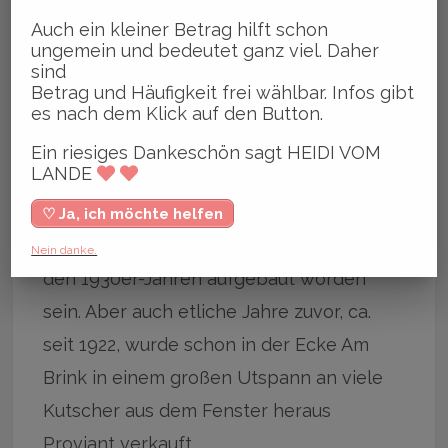
Verkaufsfenster ein großes Sortiment für
Auch ein kleiner Betrag hilft schon
ungemein und bedeutet ganz viel. Daher
die Nachbarschaft. Ob Fertiggerichte für
sind
die Junggesellen, Mehl, Zucker, Eier,
Betrag und Häufigkeit frei wählbar. Infos gibt
es nach dem Klick auf den Button.
frische Brötchen, Zigaretten, Alkohol oder
Ein riesiges Dankeschön sagt HEIDI VOM
Süßkram – bei Andi wird dir geholfen.
LANDE
Die rotbraune Holzbude soll nach
♡ Ja, ich möchte helfen
Angaben von Andreas Wegener bereits in
Nein danke.
den 1930er-Jahren aufgebaut worden
sein. Aber auch etliche Jahre zuvor, ca.
seit 1922, wurde schon in der Ecke Am
Brink in einem großen Utspann an viele
Kutscher aus dem Fenster heraus
Proviant verkauft.