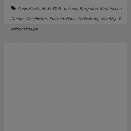
,
,
,
,
Andis Kiosk
Andis Welt
bei han
Bergedorf-Süd
frische
,
,
,
,
,
Quelle
Geschichte
Platz am Brink
Schließung
sei 1889
Tr
aditionskneipe