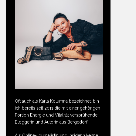
Oft auch als Karla Kolumna bezeichnet, bin
ich bereits seit 2011 die mit einer gehörigen
Portion Energie und Vitalität versprühende
Bloggerin und Autorin aus Bergedorf.
Als Online-Journalistin und Insiderin kenne