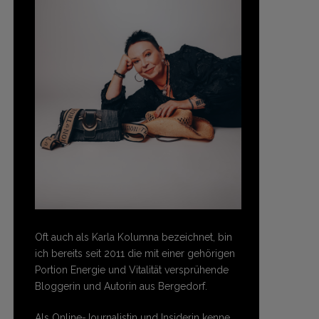
Oft auch als Karla Kolumna bezeichnet, bin
ich bereits seit 2011 die mit einer gehörigen
Portion Energie und Vitalität versprühende
Bloggerin und Autorin aus Bergedorf.
Als Online-Journalistin und Insiderin kenne