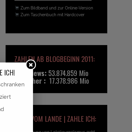
Zum Bildband und zur Online-Version
Zum Taschenbuch mit Hardcover
ZAHLEN AB BLOGBEGINN 2011:
E ICH!
Pageviews:
53.874.859 Mio
Besucher :
17.378.986 Mio
lschranken
ziert
nd
HEIDI VOM LANDE | ZAHLE ICH:
Unterstützung von Lokaljournalismus geht