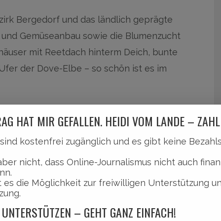
zirk Bergedorf und das ländlich geprägte
st- und Gemüseanbau sowie die Blumenzucht
häuser mit Reetdach hinterm Deich, bunte
Ufer der Dove-Elbe – so schön ist es im
dankfest in Kirchwerder, zu dem sich Anfang
AG HAT MIR GEFALLEN. HEIDI VOM LANDE – ZAHL
hen den Kirchwerder Wiesen und dem
l sind kostenfrei zugänglich und es gibt keine Bezah
re Aktionen werden durchgeführt, um den Dank
aber nicht, dass Online-Journalismus nicht auch finan
früchte, Getreide und Obst werden
nn.
eren so ein erfolgreiches Erntejahr.
Mehr dazu
 es die Möglichkeit zur freiwilligen Unterstützung u
zung.
 UNTERSTÜTZEN – GEHT GANZ EINFACH!