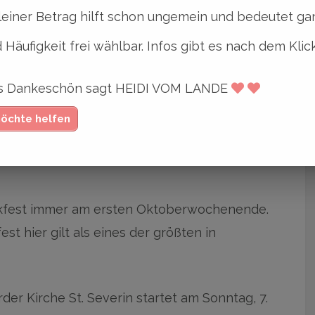
leiner Betrag hilft schon ungemein und bedeutet gan
 Häufigkeit frei wählbar. Infos gibt es nach dem Klic
ges Dankeschön sagt HEIDI VOM LANDE
möchte helfen
rder: Großer Umzug, Live-
dankfest immer am ersten Oktoberwochenende.
st hier gilt als eines der größten in
er Kirche St. Severin startet am Sonntag, 7.