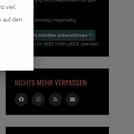
z viel.
so einfach:
k auf den
freiwillig | einmalig | regelmäßig
♡ Ja, ich möchte unterstützen ♡
Ab 1,- Euro für HEIDI VOM LANDE spenden!
NICHTS MEHR VERPASSEN: