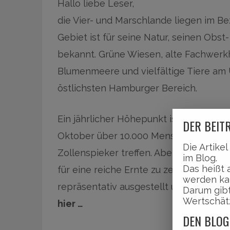
Hallo liebe Leser,
die Vier- und Marschlande liegen im Be
Gebiet ist für seine Natur, seinen Ob
bekannt. Grüne Wiesen, alte Fachwerk
Blumenmeere und vielfältige Tiere am 
östlichsten Hamburger Bereich.
Ein jährlicher Höhepunkt ist das Ernte
DER BEITR
Oktober über 10.000 Menschen zwisc
Die Artike
Zollenspieker treffen. Aber auch ande
im Blog.
Das heißt 
für eine reiche Ernte zu zeigen – Feld
werden ka
repräsentativ ausgestellt und symbolisi
Darum gibt
Wertschät
hier …
DEN BLOG