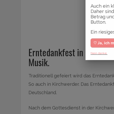
Auch ein k
Daher sind
Betrag und
Button.
Ein riesi
♡ Ja, ich 
Erntedankfest in Kirchwe
Nein danke.
Musik.
Traditionell gefeiert wird das Ernte
So auch in Kirchwerder. Das Erntedankfe
Deutschland.
Nach dem Gottesdienst in der Kirchwerd