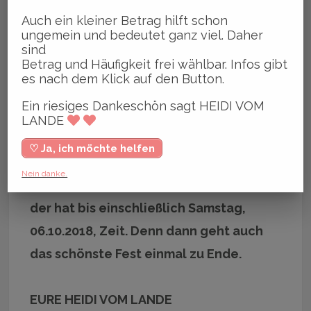
Auch ein kleiner Betrag hilft schon
ungemein und bedeutet ganz viel. Daher
Schauspielerin Pheline Roggan, die
sind
Betrag und Häufigkeit frei wählbar. Infos gibt
2009 in Starregisseur Fatih Akins Film
es nach dem Klick auf den Button.
„Soul Kitchen“ mitspielte (Foto:
Ein riesiges Dankeschön sagt HEIDI VOM
Schumacher)
LANDE
♡ Ja, ich möchte helfen
Wer noch einen Kinofilm im Rahmen des
Nein danke.
Filmfestes Hamburg erleben möchte,
der hat bis einschließlich Samstag,
06.10.2018, Zeit. Denn dann geht auch
das schönste Fest einmal zu Ende.
EURE HEIDI VOM LANDE