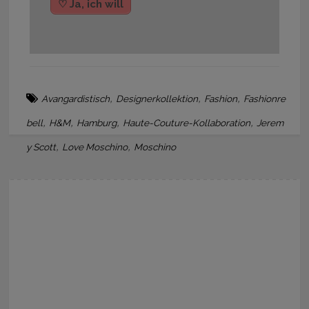
♡ Ja, ich will
,
,
,
Avangardistisch
Designerkollektion
Fashion
Fashionre
,
,
,
,
bell
H&M
Hamburg
Haute-Couture-Kollaboration
Jerem
,
,
y Scott
Love Moschino
Moschino