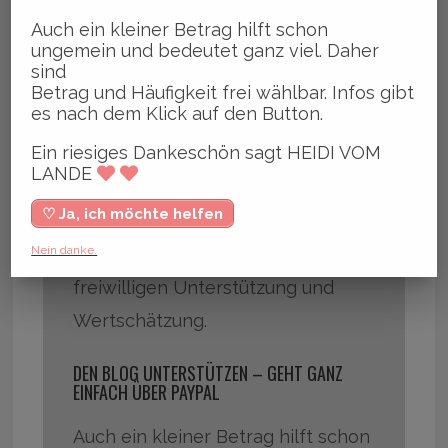
LANDE® – ZAHLE ICH
Auch ein kleiner Betrag hilft schon
ungemein und bedeutet ganz viel. Daher
Der Artikel ist kostenfrei
sind
zugänglich – es gibt keine Paywall
Betrag und Häufigkeit frei wählbar. Infos gibt
es nach dem Klick auf den Button.
hier im Blog.
Ein riesiges Dankeschön sagt HEIDI VOM
Das heißt aber nicht, dass Online-
LANDE
Journalismus nicht finanziert
♡ Ja, ich möchte helfen
werden kann.
Nein danke.
Daher gibt es die Möglichkeit zur
freiwilligen Unterstützung und
Wertschätzung.
DEN BLOG UNTERSTÜTZEN – GEHT GANZ
EINFACH ÜBER PAYPAL
Auch ein kleiner Betrag hilft schon