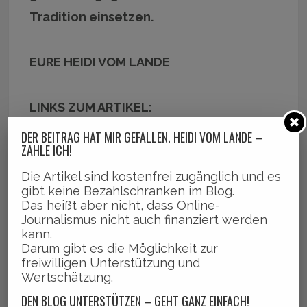
Tradition einsetzen.
EURE HEIDI VOM LANDE
LINKS ZUM ARTIKEL:
# Bergedorf und Umgebung erleben!
DER BEITRAG HAT MIR GEFALLEN. HEIDI VOM LANDE –
ZAHLE ICH!
# Artikel bequem im Newsstream bei
Facebook finden!
Die Artikel sind kostenfrei zugänglich und es
gibt keine Bezahlschranken im Blog.
Das heißt aber nicht, dass Online-
Journalismus nicht auch finanziert werden
kann.
Share this on WhatsApp
Darum gibt es die Möglichkeit zur
freiwilligen Unterstützung und
Wertschätzung.
DEN BLOG UNTERSTÜTZEN – GEHT GANZ EINFACH!
DER BEITRAG HAT MIR GEFALLEN! HEIDI VOM