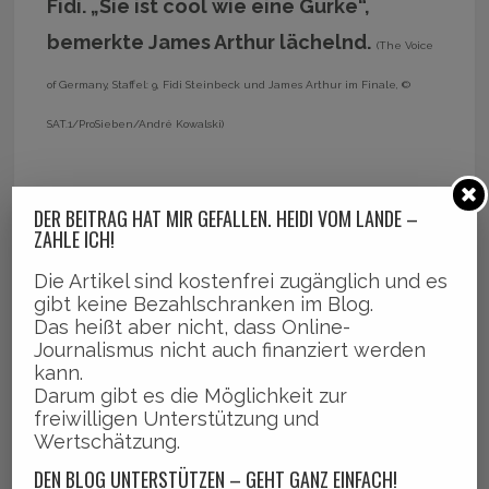
Fidi. „Sie ist cool wie eine Gurke“,
bemerkte James Arthur lächelnd.
(The Voice
of Germany, Staffel: 9, Fidi Steinbeck und James Arthur im Finale, ©
SAT.1/ProSieben/André Kowalski)
Der Rest ihrer Band „FIDI“ reiste zum
DER BEITRAG HAT MIR GEFALLEN. HEIDI VOM LANDE –
Finale von Hamburg nach Berlin am
ZAHLE ICH!
Sonntag Nachmittag zur Unterstützung
Die Artikel sind kostenfrei zugänglich und es
gibt keine Bezahlschranken im Blog.
an und die Jungs waren unfassbar stolz
Das heißt aber nicht, dass Online-
auf ihre Sängerin.
Journalismus nicht auch finanziert werden
kann.
Darum gibt es die Möglichkeit zur
freiwilligen Unterstützung und
Wertschätzung.
DEN BLOG UNTERSTÜTZEN – GEHT GANZ EINFACH!