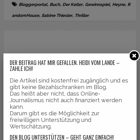
,
,
,
,
,
Bloggerportal
Buch
Der Keller
Gewinnspiel
Heyne
R
,
,
andomHouse
Sabine Thiesler
Thriller
DER BEITRAG HAT MIR GEFALLEN. HEIDI VOM LANDE –
ZAHLE ICH!
Die Artikel sind kostenfrei zugänglich und es
gibt keine Bezahlschranken im Blog.
Das heißt aber nicht, dass Online-
Journalismus nicht auch finanziert werden
kann.
Darum gibt es die Möglichkeit zur
freiwilligen Unterstützung und
Wertschätzung.
DEN BLOG UNTERSTÜTZEN – GEHT GANZ EINFACH!