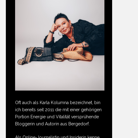
Oft auch als Karla Kolumna bezeichnet, bin
ich bereits seit 2011 die mit einer gehörigen
Portion Energie und Vitalität versprühende
Bloggerin und Autorin aus Bergedorf.
Als Online-Journalistin und Insiderin kenne