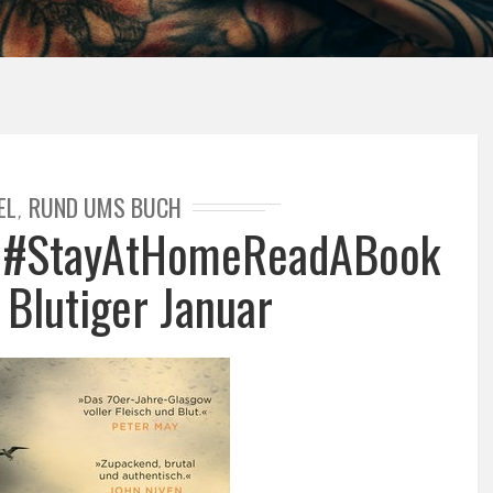
EL
RUND UMS BUCH
,
? #StayAtHomeReadABook
 Blutiger Januar