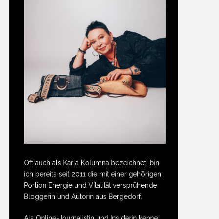
Oft auch als Karla Kolumna bezeichnet, bin
ich bereits seit 2011 die mit einer gehörigen
Portion Energie und Vitalität versprühende
Bloggerin und Autorin aus Bergedorf.
Als Online-Journalistin und Insiderin kenne