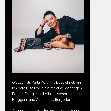
Oft auch als Karla Kolumna bezeichnet, bin
ich bereits seit 2011 die mit einer gehörigen
Portion Energie und Vitalität versprühende
Bloggerin und Autorin aus Bergedorf.
Als Online-Journalistin und Insiderin kenne