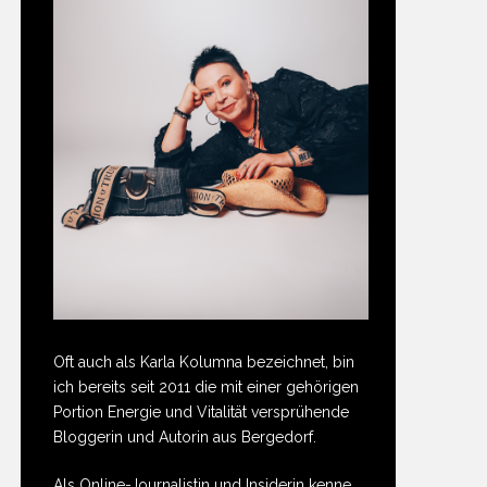
Oft auch als Karla Kolumna bezeichnet, bin
ich bereits seit 2011 die mit einer gehörigen
Portion Energie und Vitalität versprühende
Bloggerin und Autorin aus Bergedorf.
Als Online-Journalistin und Insiderin kenne