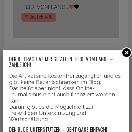
HEIDI VOM LANDE
♡ Ja, ich will
,
,
DER BEITRAG HAT MIR GEFALLEN. HEIDI VOM LANDE –
Bergedorfer Hafen
Hamburg
Neugestaltung Serrahnstr
ZAHLE ICH!
,
,
,
aße
Neuigkeiten
news
Serrahn
Die Artikel sind kostenfrei zugänglich und es
gibt keine Bezahlschranken im Blog.
Das heißt aber nicht, dass Online-
Journalismus nicht auch finanziert werden
kann.
Darum gibt es die Möglichkeit zur
freiwilligen Unterstützung und
Wertschätzung.
DEN BLOG UNTERSTÜTZEN – GEHT GANZ EINFACH!