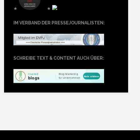
★
★
IM VERBAND DER PRESSEJOURNALISTEN:
SCHREIBE TEXT & CONTENT AUCH ÜBER: