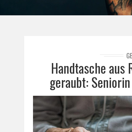
G
Handtasche aus R
geraubt: Seniori