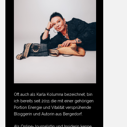
Oft auch als Karla Kolumna bezeichnet, bin
ich bereits seit 2011 die mit einer gehörigen
Portion Energie und Vitalität versprühende
Bloggerin und Autorin aus Bergedorf.
Als Online-Journalistin und Insiderin kenne