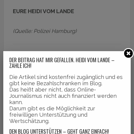
EURE HEIDI VOM LANDE
(Quelle: Polizei Hamburg)
DAS KÖNNTE EUCH AUCH
DER BEITRAG HAT MIR GEFALLEN. HEIDI VOM LANDE –
INTERESSIEREN:
ZAHLE ICH!
# Pädophiler trieb in Bergedorf sein
Die Artikel sind kostenfrei zugänglich und es
gibt keine Bezahlschranken im Blog.
Unwesen!
Das heißt aber nicht, dass Online-
# Artikel bequem im Newsstream bei
Journalismus nicht auch finanziert werden
kann.
Facebook finden!
Darum gibt es die Möglichkeit zur
freiwilligen Unterstützung und
Wertschätzung.
DEN BLOG UNTERSTÜTZEN – GEHT GANZ EINFACH!
Share this on WhatsApp