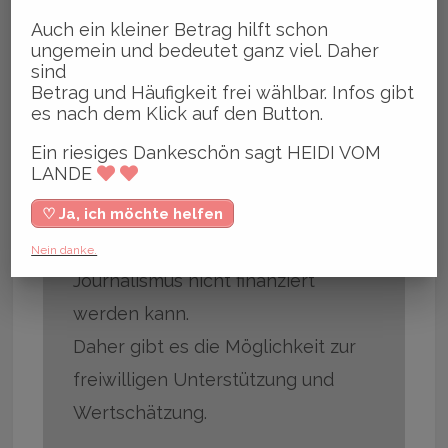
Auch ein kleiner Betrag hilft schon
ungemein und bedeutet ganz viel. Daher
sind
DER BEITRAG HAT MIR GEFALLEN! HEIDI VOM
Betrag und Häufigkeit frei wählbar. Infos gibt
LANDE® – ZAHLE ICH
es nach dem Klick auf den Button.
Der Artikel ist kostenfrei
Ein riesiges Dankeschön sagt HEIDI VOM
LANDE
zugänglich – es gibt keine Paywall
hier im Blog.
♡ Ja, ich möchte helfen
Das heißt aber nicht, dass Online-
Nein danke.
Journalismus nicht finanziert
werden kann.
Daher gibt es die Möglichkeit zur
freiwilligen Unterstützung und
Wertschätzung.