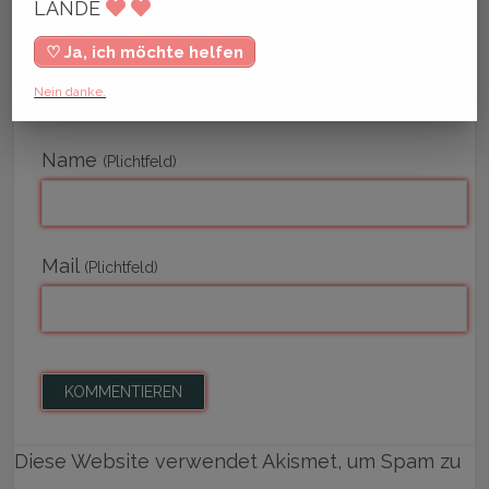
LANDE
♡ Ja, ich möchte helfen
Nein danke.
Name
(Plichtfeld)
Mail
(Plichtfeld)
Diese Website verwendet Akismet, um Spam zu