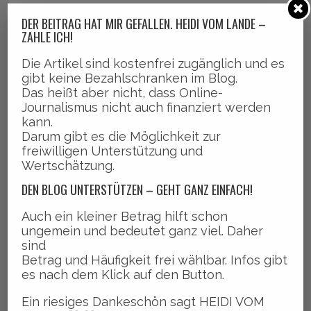
DER BEITRAG HAT MIR GEFALLEN. HEIDI VOM LANDE –
ZAHLE ICH!
Die Artikel sind kostenfrei zugänglich und es
gibt keine Bezahlschranken im Blog.
Das heißt aber nicht, dass Online-
Journalismus nicht auch finanziert werden
kann.
APRIL 26, 2024
BY HEIDI VOM LANDE, BLOGGERIN
Darum gibt es die Möglichkeit zur
freiwilligen Unterstützung und
Haut in die Tasten und hinterlasst Feedback!
Wertschätzung.
DEN BLOG UNTERSTÜTZEN – GEHT GANZ EINFACH!
Auch ein kleiner Betrag hilft schon
ungemein und bedeutet ganz viel. Daher
sind
KOMMENTIEREN
Betrag und Häufigkeit frei wählbar. Infos gibt
es nach dem Klick auf den Button.
Ein riesiges Dankeschön sagt HEIDI VOM