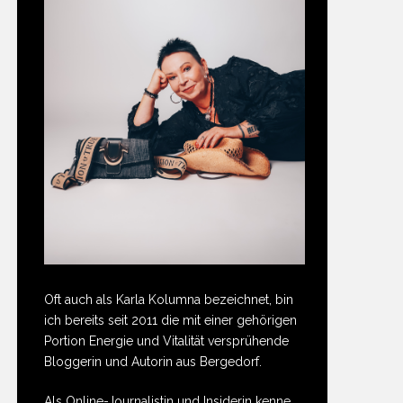
Oft auch als Karla Kolumna bezeichnet, bin
ich bereits seit 2011 die mit einer gehörigen
Portion Energie und Vitalität versprühende
Bloggerin und Autorin aus Bergedorf.
Als Online-Journalistin und Insiderin kenne