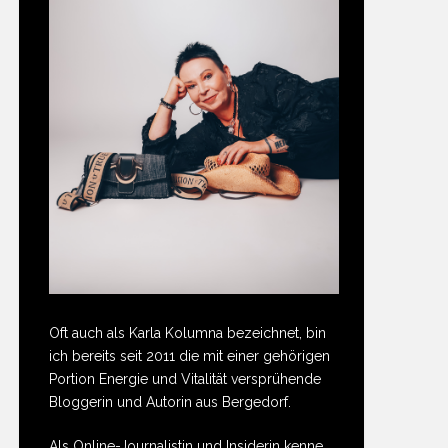
Oft auch als Karla Kolumna bezeichnet, bin
ich bereits seit 2011 die mit einer gehörigen
Portion Energie und Vitalität versprühende
Bloggerin und Autorin aus Bergedorf.
Als Online-Journalistin und Insiderin kenne