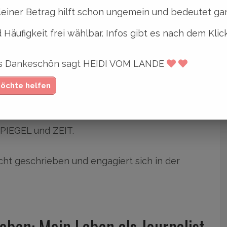
leiner Betrag hilft schon ungemein und bedeutet gan
Böckem.
 Häufigkeit frei wählbar. Infos gibt es nach dem Klic
ges Dankeschön sagt HEIDI VOM LANDE
derrheinischen Provinz aufgewachsen und lebt
rg.
möchte helfen
t begann er bei TEMPO, schrieb für jetzt und
SPIEGEL und ZEIT.
ucht geschrieben und engagiert sich in der
leben: Mein Leben als Journalist