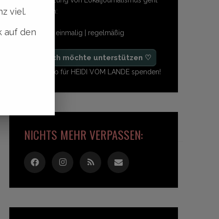
z viel.
so einfach:
k auf den
freiwillig | einmalig | regelmäßig
♡ Ja, ich möchte unterstützen ♡
Ab 1,- Euro für HEIDI VOM LANDE spenden!
NICHTS MEHR VERPASSEN: