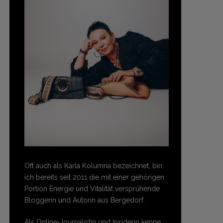
Oft auch als Karla Kolumna bezeichnet, bin
ich bereits seit 2011 die mit einer gehörigen
Portion Energie und Vitalität versprühende
Bloggerin und Autorin aus Bergedorf.
Als Online-Journalistin und Insiderin kenne