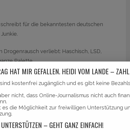
, schreibt für die bekanntesten deutschen
 Junkie.
en Drogenrausch verliebt: Haschisch, LSD,
anze Palette.
AG HAT MIR GEFALLEN. HEIDI VOM LANDE – ZAHL
 erste Mal ins Gefängnis.
Wer mehr über diese
l sind kostenfrei zugänglich und es gibt keine Bezah
 Buch im Blog gewinnen möchte, der liest
aber nicht, dass Online-Journalismus nicht auch finan
nn.
 es die Möglichkeit zur freiwilligen Unterstützung u
zung.
 UNTERSTÜTZEN – GEHT GANZ EINFACH!