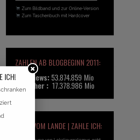
Zum Bildband und zur Online-Version
Zum Taschenbuch mit Hardcover
ZAHLEN AB BLOGBEGINN 2011:
E ICH!
Pageviews:
53.874.859 Mio
Besucher :
17.378.986 Mio
lschranken
ziert
nd
HEIDI VOM LANDE | ZAHLE ICH:
Unterstützung von Lokaljournalismus geht