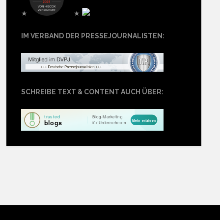
★
★
IM VERBAND DER PRESSEJOURNALISTEN:
SCHREIBE TEXT & CONTENT AUCH ÜBER: