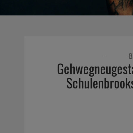
B
Gehwegneugesta
Schulenbrooks