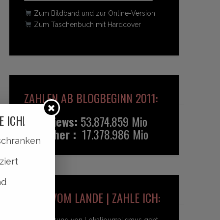
Zum Bildband und zur Online-Version
Zum Taschenbuch mit Hardcover
ZAHLEN AB BLOGBEGINN 2011:
E ICH!
Pageviews:
53.874.859 Mio
Besucher :
17.378.986 Mio
lschranken
ziert
nd
HEIDI VOM LANDE | ZAHLE ICH:
Unterstützung von Lokaljournalismus geht