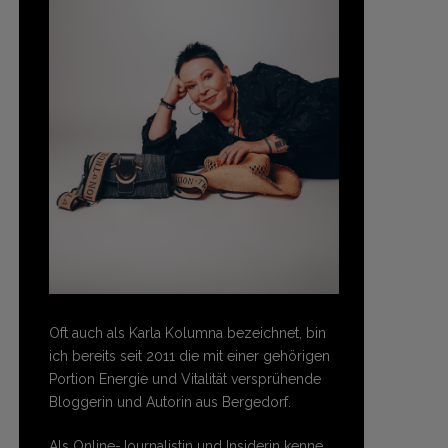
Oft auch als Karla Kolumna bezeichnet, bin
ich bereits seit 2011 die mit einer gehörigen
Portion Energie und Vitalität versprühende
Bloggerin und Autorin aus Bergedorf.
Als Online-Journalistin und Insiderin kenne