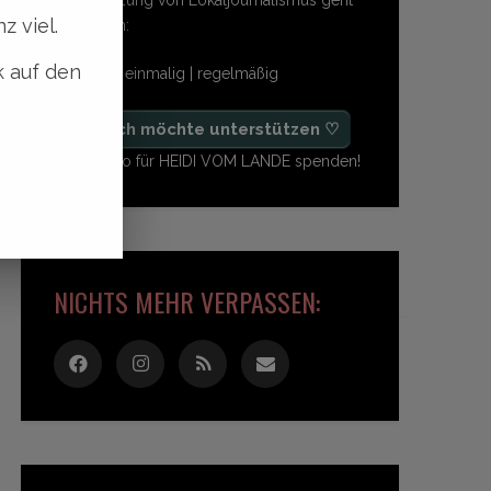
z viel.
so einfach:
k auf den
freiwillig | einmalig | regelmäßig
♡ Ja, ich möchte unterstützen ♡
Ab 1,- Euro für HEIDI VOM LANDE spenden!
NICHTS MEHR VERPASSEN: