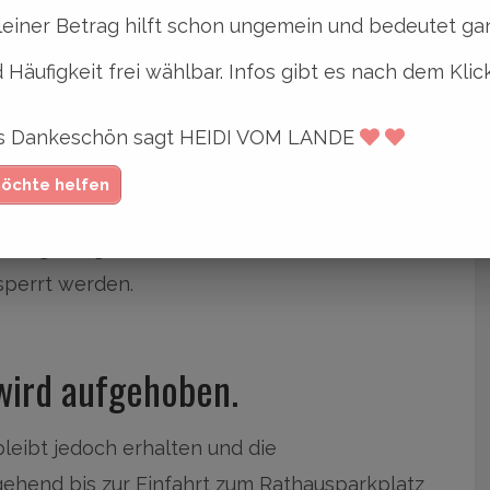
leiner Betrag hilft schon ungemein und bedeutet gan
 Häufigkeit frei wählbar. Infos gibt es nach dem Klic
ier Tage in Anspruch nehmen.
ges Dankeschön sagt HEIDI VOM LANDE
n die Gehwege im südlichen Rathauspark mit
möchte helfen
die Lagerung von Maschinen muss die Fahrbahn
sperrt werden.
wird aufgehoben.
leibt jedoch erhalten und die
ehend bis zur Einfahrt zum Rathausparkplatz