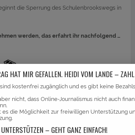
eginnt die Sperrung des Schulenbrookswegs in
ehmen werden, das erfahrt ihr nachfolgend …
AG HAT MIR GEFALLEN. HEIDI VOM LANDE – ZAHL
l sind kostenfrei zugänglich und es gibt keine Bezah
hulenbrooksweg.
aber nicht, dass Online-Journalismus nicht auch finan
nn.
 es die Möglichkeit zur freiwilligen Unterstützung u
zung.
rd vom Möllers Kamp bis zur Zufahrt des
 UNTERSTÜTZEN – GEHT GANZ EINFACH!
Baumaßnahme im südlichen Rathausparkteil ab