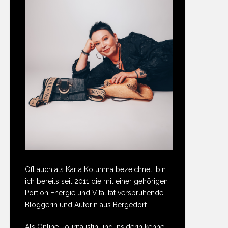
Oft auch als Karla Kolumna bezeichnet, bin
ich bereits seit 2011 die mit einer gehörigen
Portion Energie und Vitalität versprühende
Bloggerin und Autorin aus Bergedorf.
Als Online-Journalistin und Insiderin kenne