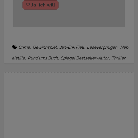
♡ Ja, ich will
,
,
,
,
Crime
Gewinnspiel
Jan-Erik Fjell
Lesevergnügen
Neb
,
,
,
elstille
Rund ums Buch
Spiegel Bestseller-Autor
Thriller