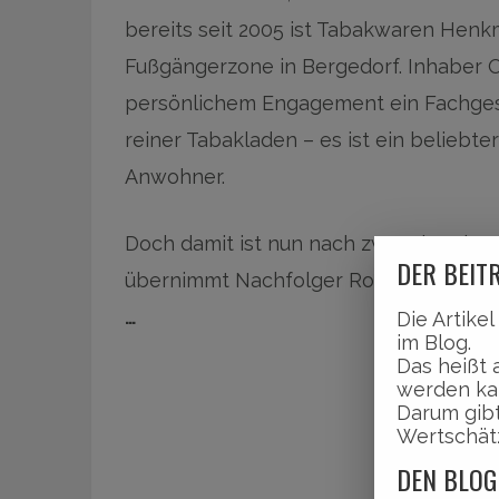
bereits seit 2005 ist Tabakwaren Henk
Fußgängerzone in Bergedorf. Inhaber 
persönlichem Engagement ein Fachgesch
reiner Tabakladen – es ist ein beliebt
Anwohner.
Doch damit ist nun nach zwanzig Jahren
DER BEITR
übernimmt Nachfolger Robert Donarski
…
Die Artike
im Blog.
Das heißt 
werden ka
Darum gibt
Wertschät
DEN BLOG