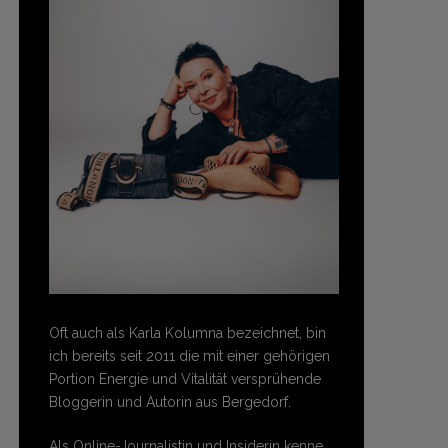
Oft auch als Karla Kolumna bezeichnet, bin
ich bereits seit 2011 die mit einer gehörigen
Portion Energie und Vitalität versprühende
Bloggerin und Autorin aus Bergedorf.
Als Online-Journalistin und Insiderin kenne