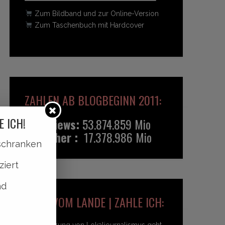
Zum Bildband und zur Online-Version
Zum Taschenbuch mit Hardcover
ZAHLEN AB BLOGBEGINN 2011:
E ICH!
Pageviews:
53.874.859 Mio
Besucher :
17.378.986 Mio
lschranken
ziert
nd
HEIDI VOM LANDE | ZAHLE ICH:
Unterstützung von Lokaljournalismus geht