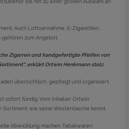
rzubehör bis hin zu einer großen Auswahl an
iment. Auch Lottoannahme, E-Zigaretten,
n gehören zum Angebot.
sche Zigarren und handgefertigte Pfeifen von
rtiment“, erklärt Ortwin Henkmann stolz.
aden übersichtlich, gepflegt und organisiert.
t sofort fündig. Vom Inhaber Ortwin
n Sortiment wie seine Westentasche kennt.
chnelle Abwicklung machen Tabakwaren