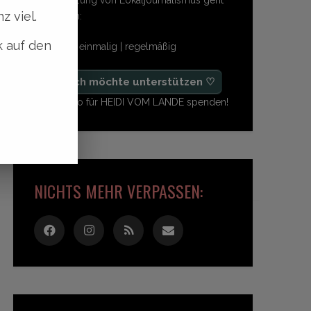
z viel.
so einfach:
k auf den
freiwillig | einmalig | regelmäßig
♡ Ja, ich möchte unterstützen ♡
Ab 1,- Euro für HEIDI VOM LANDE spenden!
NICHTS MEHR VERPASSEN: