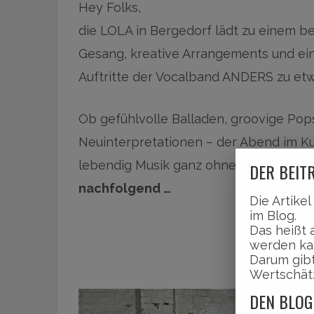
Hey Folks,
die LOLA in Bergedorf lädt zu einem be
Gesang, kreative Arrangements und ei
Auftritte der Vocalband ANDERS zu e
Ob gefühlvolle Balladen, groovige Po
Neuinterpretationen – der Abend im Kul
lebendig Musik ganz ohne Instrumente
DER BEITR
nachfolgend …
Die Artike
im Blog.
Das heißt 
werden ka
Darum gibt
Wertschät
DEN BLOG