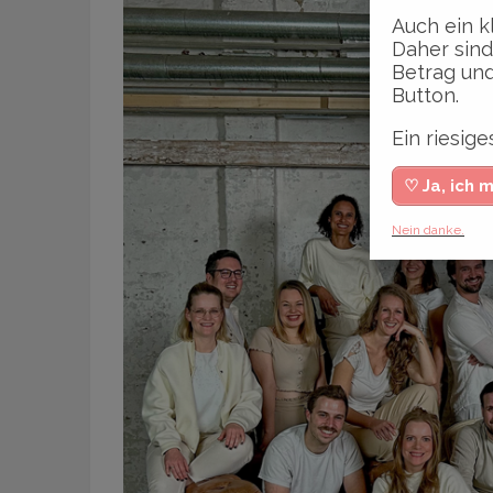
Auch ein k
Daher sind
Betrag und
Button.
Ein riesi
♡ Ja, ich 
Nein danke.