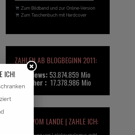
Zum Bildband und zur Online-Version
Zum Taschenbuch mit Hardcover
ZAHLEN AB BLOGBEGINN 2011:
E ICH!
Pageviews:
53.874.859 Mio
Besucher :
17.378.986 Mio
lschranken
ziert
nd
HEIDI VOM LANDE | ZAHLE ICH:
Unterstützung von Lokaljournalismus geht