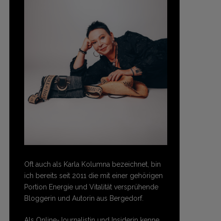
Oft auch als Karla Kolumna bezeichnet, bin
ich bereits seit 2011 die mit einer gehörigen
Portion Energie und Vitalität versprühende
Bloggerin und Autorin aus Bergedorf.
Als Online-Journalistin und Insiderin kenne