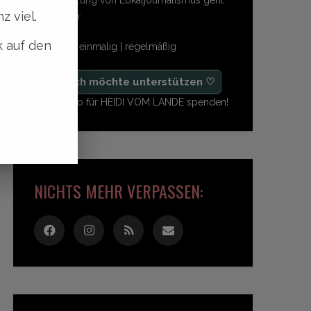
z viel.
so einfach:
k auf den
freiwillig | einmalig | regelmäßig
♡ Ja, ich möchte unterstützen ♡
Ab 1,- Euro für HEIDI VOM LANDE spenden!
NICHTS MEHR VERPASSEN: