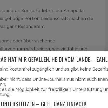
sonderen Konzerterlebnis ein: A-capella-
ne gehörige Portion Leidenschaft machen die
twas ganz Besonderem.
psongs oder überraschende
turzentrum wird zeigen, wie vielfältig und
 klingen kann.
Mehr dazu erfahrt ihr
AG HAT MIR GEFALLEN. HEIDI VOM LANDE – ZAHL
l sind kostenfrei zugänglich und es gibt keine Bezah
aber nicht, dass Online-Journalismus nicht auch finan
nn.
 es die Möglichkeit zur freiwilligen Unterstützung u
zung.
 UNTERSTÜTZEN – GEHT GANZ EINFACH!