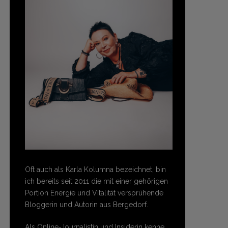
Oft auch als Karla Kolumna bezeichnet, bin
ich bereits seit 2011 die mit einer gehörigen
Portion Energie und Vitalität versprühende
Bloggerin und Autorin aus Bergedorf.
Als Online-Journalistin und Insiderin kenne