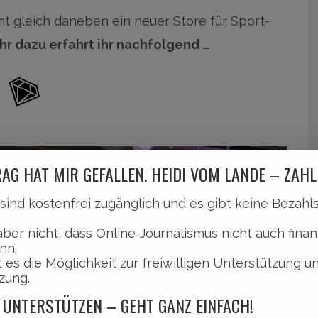
t gleich daneben ein neuer Store für Sport-
hr dazu erfahrt ihr nachfolgend …
AG HAT MIR GEFALLEN. HEIDI VOM LANDE – ZAHL
l sind kostenfrei zugänglich und es gibt keine Bezah
aber nicht, dass Online-Journalismus nicht auch finan
nn.
 es die Möglichkeit zur freiwilligen Unterstützung u
zung.
 UNTERSTÜTZEN – GEHT GANZ EINFACH!