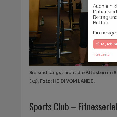
Auch ein k
Daher sind
Betrag und
Button.
Ein riesi
♡ Ja, ich 
Nein danke.
Sie sind längst nicht die Ältesten im 
(74), Foto: HEIDI VOM LANDE.
Sports Club – Fitnesserle