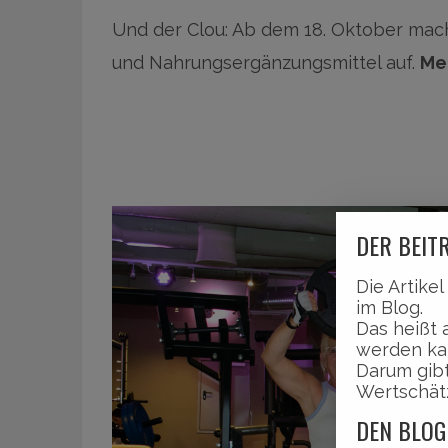
Und der Clou: Ab dem 18. Oktober mach
und Nahrungsergänzungsmittel auf.
Me
DER BEITR
Die Artike
im Blog.
Das heißt 
werden ka
Darum gibt
Wertschät
DEN BLOG