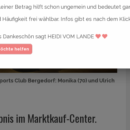
leiner Betrag hilft schon ungemein und bedeutet gan
 Häufigkeit frei wählbar. Infos gibt es nach dem Klic
ges Dankeschön sagt HEIDI VOM LANDE
möchte helfen
Sports Club Bergedorf: Monika (70) und Ulrich
bnis im Marktkauf-Center.