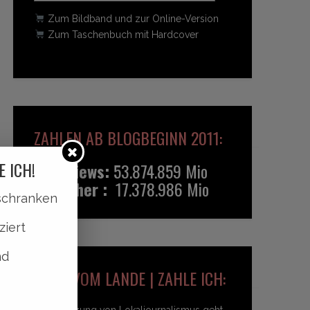
Zum Bildband und zur Online-Version
Zum Taschenbuch mit Hardcover
ZAHLEN AB BLOGBEGINN 2011:
E ICH!
Pageviews:
53.874.859 Mio
Besucher :
17.378.986 Mio
lschranken
ziert
nd
HEIDI VOM LANDE | ZAHLE ICH:
Unterstützung von Lokaljournalismus geht