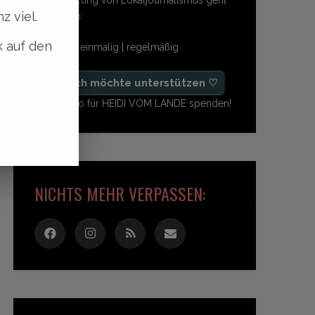
z viel.
so einfach:
k auf den
freiwillig | einmalig | regelmäßig
♡ Ja, ich möchte unterstützen ♡
Ab 1,- Euro für HEIDI VOM LANDE spenden!
NICHTS MEHR VERPASSEN: