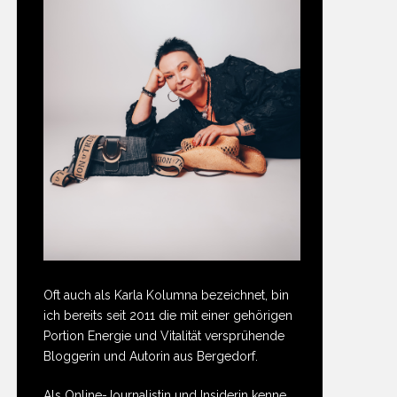
Oft auch als Karla Kolumna bezeichnet, bin
ich bereits seit 2011 die mit einer gehörigen
Portion Energie und Vitalität versprühende
Bloggerin und Autorin aus Bergedorf.
Als Online-Journalistin und Insiderin kenne