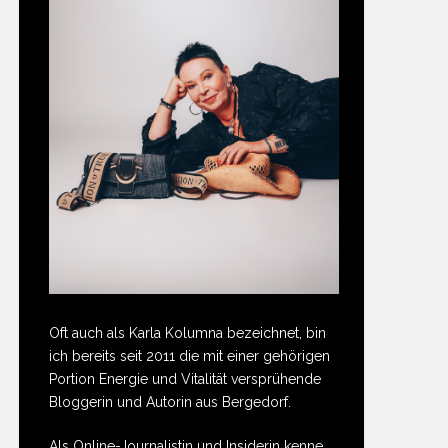
Oft auch als Karla Kolumna bezeichnet, bin
ich bereits seit 2011 die mit einer gehörigen
Portion Energie und Vitalität versprühende
Bloggerin und Autorin aus Bergedorf.
Als Online-Journalistin und Insiderin kenne