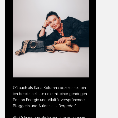
Oft auch als Karla Kolumna bezeichnet, bin
ich bereits seit 2011 die mit einer gehörigen
Portion Energie und Vitalität versprühende
Bloggerin und Autorin aus Bergedorf.
Als Online-Journalistin und Insiderin kenne