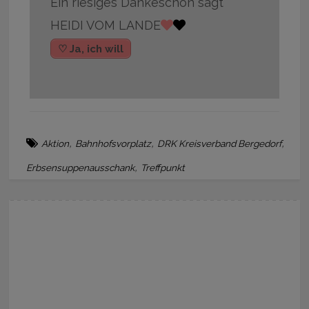
Ein riesiges Dankeschön sagt
HEIDI VOM LANDE
♡ Ja, ich will
,
,
,
Aktion
Bahnhofsvorplatz
DRK Kreisverband Bergedorf
,
Erbsensuppenausschank
Treffpunkt