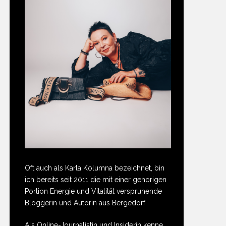
Oft auch als Karla Kolumna bezeichnet, bin
ich bereits seit 2011 die mit einer gehörigen
Portion Energie und Vitalität versprühende
Bloggerin und Autorin aus Bergedorf.
Als Online-Journalistin und Insiderin kenne