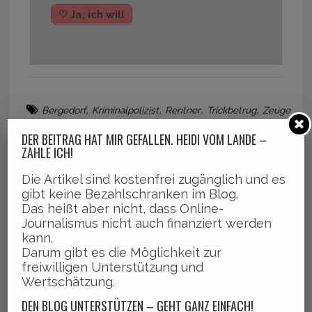
♡ Ja, ich will
,
,
,
,
Bergedorf
Kriminalpolizist
Rentner
Trickbetrug
Zeuge
n gesucht
DER BEITRAG HAT MIR GEFALLEN. HEIDI VOM LANDE –
ZAHLE ICH!
Die Artikel sind kostenfrei zugänglich und es
gibt keine Bezahlschranken im Blog.
Das heißt aber nicht, dass Online-
Journalismus nicht auch finanziert werden
kann.
Darum gibt es die Möglichkeit zur
freiwilligen Unterstützung und
Wertschätzung.
DEN BLOG UNTERSTÜTZEN – GEHT GANZ EINFACH!