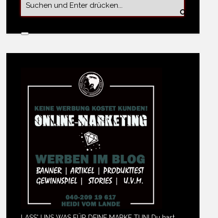
LASS' UNS WAS FÜR DEINE MARKE TUN! Du hast