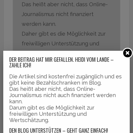
Das heißt aber nicht, dass Online-
Journalismus nicht finanziert
werden kann.
Daher gibt es die Möglichkeit zur
freiwilligen Unterstützung und
Wertschätzung.
DER BEITRAG HAT MIR GEFALLEN. HEIDI VOM LANDE –
ZAHLE ICH!
DEN BLOG UNTERSTÜTZEN – GEHT GANZ
EINFACH ÜBER PAYPAL
Die Artikel sind kostenfrei zugänglich und es
gibt keine Bezahlschranken im Blog.
Auch ein kleiner Betrag hilft schon
Das heißt aber nicht, dass Online-
Journalismus nicht auch finanziert werden
ungemein und bedeutet ganz viel.
kann.
Daher sind Betrag und Häufigkeit
Darum gibt es die Möglichkeit zur
freiwilligen Unterstützung und
bei Paypal frei wählbar.
Wertschätzung.
DEN BLOG UNTERSTÜTZEN – GEHT GANZ EINFACH!