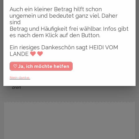
Ein riesiges Dankeschön sagt
Auch ein kleiner Betrag hilft schon
HEIDI VOM LANDE
ungemein und bedeutet ganz viel. Daher
sind
♡ Ja, ich will
Betrag und Häufigkeit frei wählbar. Infos gibt
es nach dem Klick auf den Button.
Ein riesiges Dankeschön sagt HEIDI VOM
LANDE
,
,
,
Gewinnspiel
Jan Jepsen
Kester Schlenz
Kriminalroma
♡ Ja, ich möchte helfen
,
,
,
n
Lieblingsleichen
Rund ums Buch
Spiegel Bestseller-Aut
Nein danke.
oren