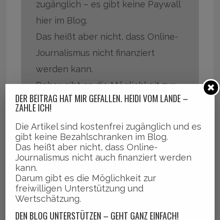
zugänglich – es gibt keine Paywall
hier im Blog.
Das heißt aber nicht, dass Online-
Journalismus nicht finanziert
werden kann.
Daher gibt es die Möglichkeit zur
DER BEITRAG HAT MIR GEFALLEN. HEIDI VOM LANDE –
freiwilligen Unterstützung und
ZAHLE ICH!
Wertschätzung.
Die Artikel sind kostenfrei zugänglich und es
gibt keine Bezahlschranken im Blog.
DEN BLOG UNTERSTÜTZEN – GEHT GANZ
Das heißt aber nicht, dass Online-
EINFACH ÜBER PAYPAL
Journalismus nicht auch finanziert werden
kann.
Auch ein kleiner Betrag hilft schon
Darum gibt es die Möglichkeit zur
freiwilligen Unterstützung und
ungemein und bedeutet ganz viel.
Wertschätzung.
Daher sind Betrag und Häufigkeit
DEN BLOG UNTERSTÜTZEN – GEHT GANZ EINFACH!