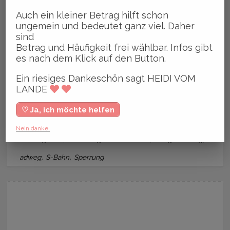
bei Paypal frei wählbar.
Auch ein kleiner Betrag hilft schon
ungemein und bedeutet ganz viel. Daher
Ein riesiges Dankeschön sagt
sind
Betrag und Häufigkeit frei wählbar. Infos gibt
HEIDI VOM LANDE
es nach dem Klick auf den Button.
♡ Ja, ich will
Ein riesiges Dankeschön sagt HEIDI VOM
LANDE
♡ Ja, ich möchte helfen
Nein danke.
,
,
,
Bergedorf
Grünanlage Fockenweide
Neugestaltung
R
,
,
adweg
S-Bahn
Sperrung