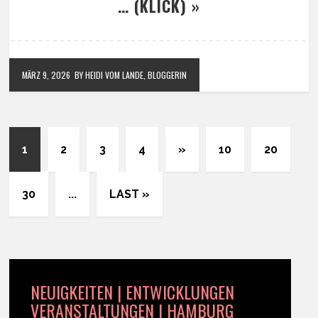
… (KLICK) »
MÄRZ 9, 2026
BY HEIDI VOM LANDE, BLOGGERIN
1
2
3
4
»
10
20
30
...
LAST »
NEUIGKEITEN | ENTWICKLUNGEN
VERANSTALTUNGEN | HAMBURG