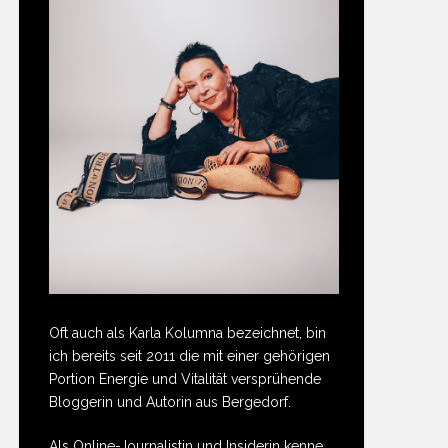
Oft auch als Karla Kolumna bezeichnet, bin
ich bereits seit 2011 die mit einer gehörigen
Portion Energie und Vitalität versprühende
Bloggerin und Autorin aus Bergedorf.
Als Online-Journalistin und Insiderin kenne