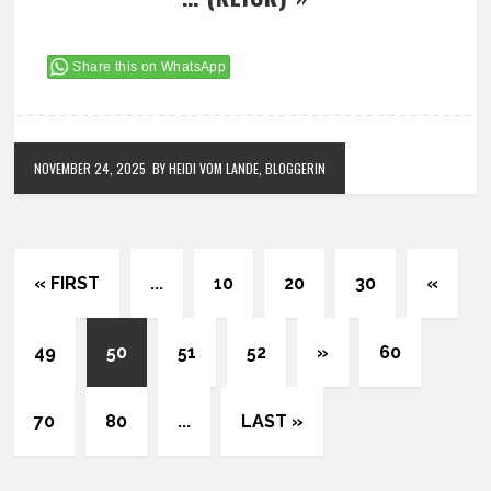
Share this on WhatsApp
NOVEMBER 24, 2025
BY HEIDI VOM LANDE, BLOGGERIN
« FIRST
...
10
20
30
«
49
50
51
52
»
60
70
80
...
LAST »