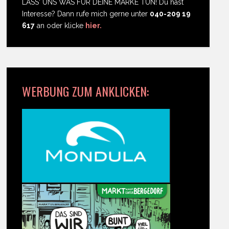
LASS' UNS WAS FÜR DEINE MARKE TUN! Du hast
Interesse? Dann rufe mich gerne unter
040-209 19
617
an oder klicke
hier.
WERBUNG ZUM ANKLICKEN: