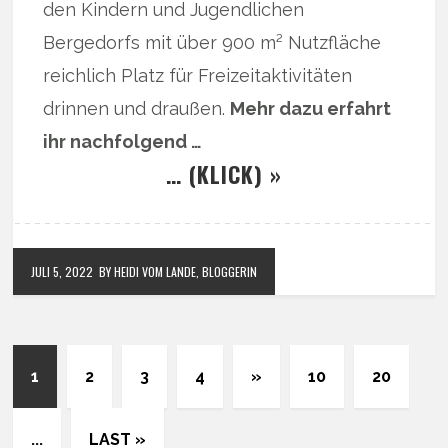
den Kindern und Jugendlichen
Bergedorfs mit über 900 m² Nutzfläche
reichlich Platz für Freizeitaktivitäten
drinnen und draußen.
Mehr dazu erfahrt
ihr nachfolgend …
… (KLICK) »
JULI 5, 2022
BY HEIDI VOM LANDE, BLOGGERIN
1
2
3
4
»
10
20
...
LAST »