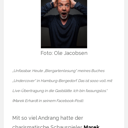
Foto: Ole Jacobsen
„Unfassbar. Heute „Biergartenlesung“ meines Buches
„Undercover“ in Hamburg-Bergedorf. Das ist sooo voll mit
Live-Übertragung in die Gaststätte. Ich bin fassungslos.“
(Marek Erhardt in seinem Facebook-Post).
Mit so viel Andrang hatte der
charismatische Schauspieler
Marek